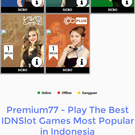
KEMBALI
KEMBALI
KEMBALI
Special Games
500
1,9Jt
SICBO
SICBO
SICBO
SICBO
SICBO
SICBO
Meja
Min
Max
Meja
Min
Max
Baccarat
5Rb
30Jt
Baccarat
1Rb
10Jt
Roulette
1Rb
30Jt
Dragon Tiger
1Rb
10Jt
Blackjack
250Rb
30Jt
Roulette
1Rb
10Jt
1
1
DAFTAR
MASUK
DAFTAR
MASUK
MEJA
MEJA
Special Games
10Rb
30Jt
Wheel
1Rb
10Jt
KEMBALI
KEMBALI
Special Games
1Rb
10Jt
SICBO
SICBO
SICBO
SICBO
Premium77 - Play The Best
IDNSlot Games Most Popular
in Indonesia