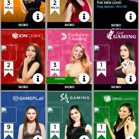
3
2
Promosi
DAFTAR
MASUK
DAFTAR
MASUK
DAFTAR
MASUK
MEJA
MEJA
Blackjack
10Rb
50Jt
Dragon Tiger
10Rb
10Jt
Hubungi Kami
KEMBALI
KEMBALI
KEMBALI
Wheel
1Rb
1Jt
Special Games
1Rb
2Jt
SICBO
SICBO
Live Chat
SICBO
SICBO
SICBO
Dragon Tiger
5Rb
5Jt
SICBO
Meja
Min
Max
Meja
Min
Max
Meja
Min
Max
Pengaduan Customer
Baccarat
5Rb
30Jt
Roulette
1Rb
20Jt
Baccarat
10Rb
30Jt
Pilih Bahasa:
Roulette
1Rb
125Jt
Baccarat
2Rb
10Jt
Dragon Tiger
10Rb
30Jt
Sicbo
1Rb
125Jt
Sicbo
2Rb
10Jt
Sicbo
10Rb
30Jt
2
3
1
DAFTAR
MASUK
DAFTAR
MASUK
DAFTAR
MASUK
MEJA
MEJA
MEJA
Dragon Tiger
5Rb
30Jt
Dragon Tiger
10Rb
10Jt
Roulette
10Rb
30Jt
MASUK
DAFTAR
KEMBALI
KEMBALI
KEMBALI
PROMO
Blackjack
10Rb
20Jt
SICBO
SICBO
SICBO
SICBO
SICBO
SICBO
Wheel
1Rb
10Jt
&copy; Premium77 - Play The Best IDNSlot
Games Most Popular in Indonesia. Hak Cipta
Meja
Min
Max
Meja
Min
Max
Meja
Min
Max
Dilindungi.
Baccarat
5Rb
30Jt
Baccarat
1Rb
30Jt
Baccarat
1Rb
20Jt
Sicbo
500
250Rb
Dragon Tiger
1Rb
30Jt
Roulette
1Rb
20Jt
Roulette
1Rb
300Rb
Roulette
1Rb
30Jt
Sicbo
1Rb
20Jt
9
1
1
DAFTAR
MASUK
DAFTAR
MASUK
DAFTAR
MASUK
MEJA
MEJA
MEJA
Dragon Tiger
5Rb
1,9Jt
Sicbo
1Rb
30Jt
Dragon Tiger
1Rb
20Jt