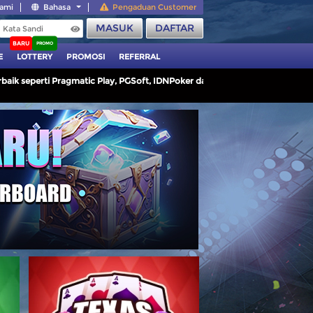
ami
Bahasa
Pengaduan Customer
DAFTAR
BARU
PROMO
E
LOTTERY
PROMOSI
REFERRAL
perti Pragmatic Play, PGSoft, IDNPoker dan Games IDNPlay Terbaik. Gabung