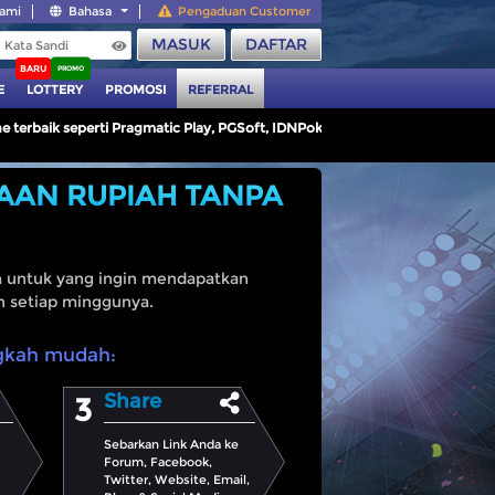
ami
Bahasa
Pengaduan Customer
DAFTAR
BARU
PROMO
E
LOTTERY
PROMOSI
REFERRAL
baik seperti Pragmatic Play, PGSoft, IDNPoker dan Games IDNPlay Terbaik.
TAAN RUPIAH TANPA
 untuk yang ingin mendapatkan
h setiap minggunya.
gkah mudah:
Share
3
Sebarkan Link Anda ke
Forum, Facebook,
Twitter, Website, Email,