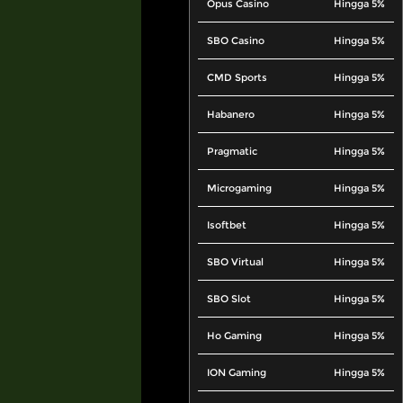
Opus Casino
Hingga 5%
SBO Casino
Hingga 5%
CMD Sports
Hingga 5%
Habanero
Hingga 5%
Pragmatic
Hingga 5%
Microgaming
Hingga 5%
Isoftbet
Hingga 5%
SBO Virtual
Hingga 5%
SBO Slot
Hingga 5%
Ho Gaming
Hingga 5%
ION Gaming
Hingga 5%