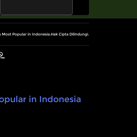
Most Popular in Indonesia.Hak Cipta Dilindungi.
pular in Indonesia