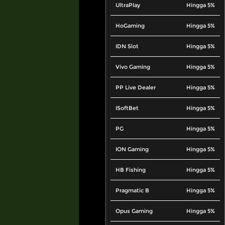
UltraPlay
Hingga 5%
HoGaming
Hingga 5%
IDN Slot
Hingga 5%
Vivo Gaming
Hingga 5%
PP Live Dealer
Hingga 5%
ISoftBet
Hingga 5%
PG
Hingga 5%
ION Gaming
Hingga 5%
HB Fishing
Hingga 5%
Pragmatic B
Hingga 5%
Opus Gaming
Hingga 5%